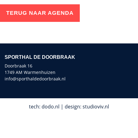
TERUG NAAR AGENDA
SPORTHAL DE DOORBRAAK
Doorbraak 16
1749 AM Warmenhuizen
info@sporthaldedoorbraak.nl
tech:
dodo.nl
|
design:
studioviv.nl